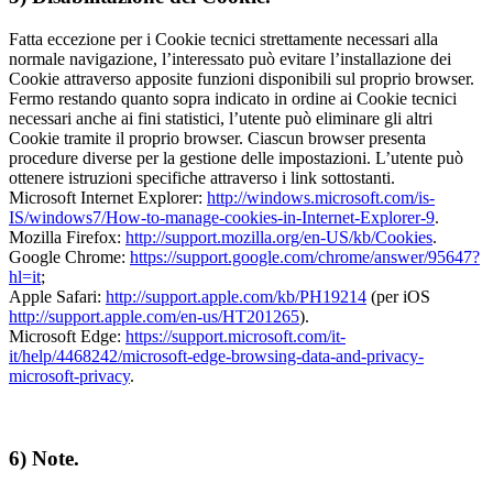
Fatta eccezione per i Cookie tecnici strettamente necessari alla
normale navigazione, l’interessato può evitare l’installazione dei
Cookie attraverso apposite funzioni disponibili sul proprio browser.
Fermo restando quanto sopra indicato in ordine ai Cookie tecnici
necessari anche ai fini statistici, l’utente può eliminare gli altri
Cookie tramite il proprio browser. Ciascun browser presenta
procedure diverse per la gestione delle impostazioni. L’utente può
ottenere istruzioni specifiche attraverso i link sottostanti.
Microsoft Internet Explorer:
http://windows.microsoft.com/is-
IS/windows7/How-to-manage-cookies-in-Internet-Explorer-9
.
Mozilla Firefox:
http://support.mozilla.org/en-US/kb/Cookies
.
Google Chrome:
https://support.google.com/chrome/answer/95647?
hl=it
;
Apple Safari:
http://support.apple.com/kb/PH19214
(per iOS
http://support.apple.com/en-us/HT201265
).
Microsoft Edge:
https://support.microsoft.com/it-
it/help/4468242/microsoft-edge-browsing-data-and-privacy-
microsoft-privacy
.
6) Note.